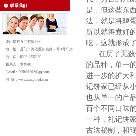
联系我们
是，但这些东
法，就是将鸡
所以就将煮好
吃，这就形成
厦门鹭有食品有限公司
地 址：厦门市海沧区新嘉路38号3号厂房四楼东边
在历了无数个
电 话：0592-6532269
的品种，单一
联系人：罗先生
E-mail：995891302@qq.com
进一步的扩大
网 址：
www.xmlyfood.com
记饼家已经从
也从单一的产
百个不同口味
一种，礼记饼家
古法秘制，和